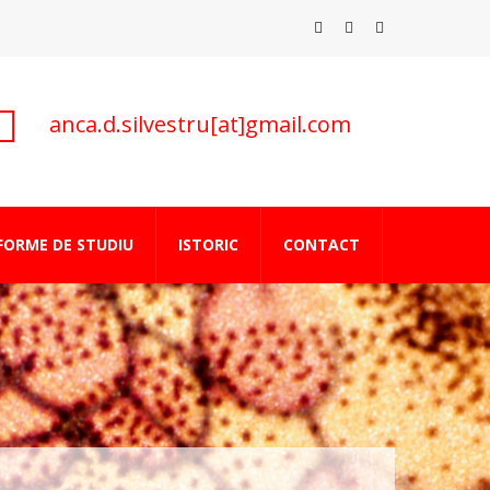
anca.d.silvestru[at]gmail.com
FORME DE STUDIU
ISTORIC
CONTACT