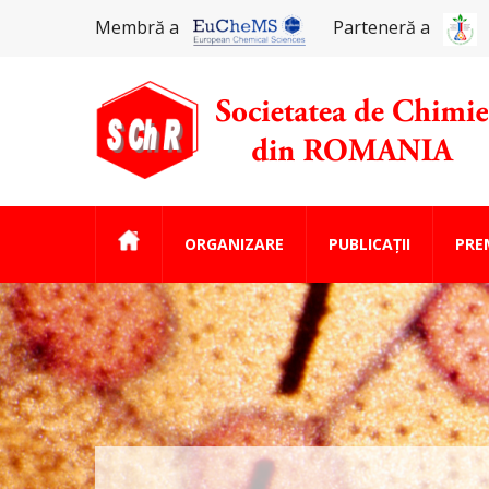
Membră a
Parteneră a
ORGANIZARE
PUBLICAȚII
PREM