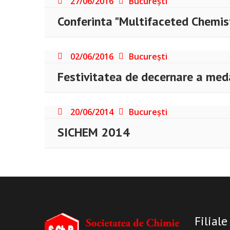
27/06/2016
București
Conferinta "Multifaceted Chemis
02/06/2016
București
Festivitatea de decernare a med
20/06/2014
București
SICHEM 2014
Filiale