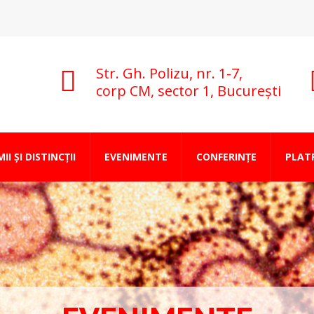
Str. Gh. Polizu, nr. 1-7,
corp CM, sector 1, București
II ȘI DISTINCȚII
EVENIMENTE
CONFERINȚE
PLAT