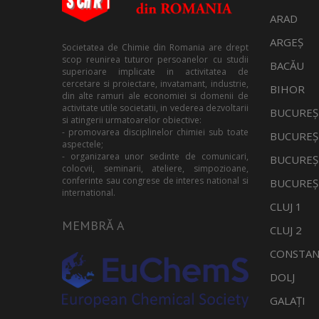
ARAD
ARGEȘ
Societatea de Chimie din Romania are drept
scop reunirea tuturor persoanelor cu studii
BACĂU
superioare implicate in activitatea de
cercetare si proiectare, invatamant, industrie,
BIHOR
din alte ramuri ale economiei si domenii de
activitate utile societatii, in vederea dezvoltarii
BUCUREȘ
si atingerii urmatoarelor obiective:
- promovarea disciplinelor chimiei sub toate
BUCUREȘ
aspectele;
- organizarea unor sedinte de comunicari,
BUCUREȘ
colocvii, seminarii, ateliere, simpozioane,
conferinte sau congrese de interes national si
BUCUREȘ
international.
CLUJ 1
MEMBRĂ A
CLUJ 2
CONSTAN
DOLJ
GALAȚI